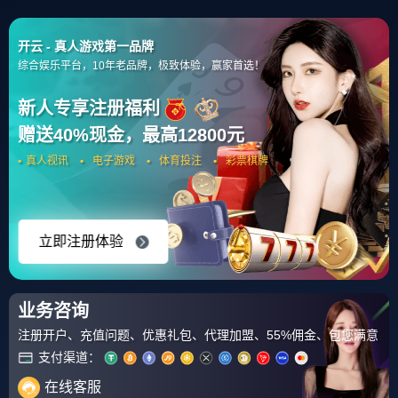
开云专注提供全球足球篮球赛事即时比分直播服务，kaiyun确保数据精准可靠。
中文版
English
Web navigation
Home
实时比分
Content
开云体育官方网站-北欧风暴席卷南美劲旅，丹麦横扫
乌拉圭，哈基米闪耀2026世界杯G组
Publisher:开云世界杯2026
Time:2026-06-17
Number:82
2026年世界杯G组第二轮小组赛，在墨西哥城阿兹台克体育场，上演
了一场令全世界球迷瞠目结舌的足球盛宴，北欧劲旅丹麦队以摧枯拉
朽之势，4比0横扫南美传统强队乌拉圭，而摩洛哥裔丹麦边锋哈基米
以令人窒息的个人表现，成为全场最闪亮的星，更令人称道的是，丹