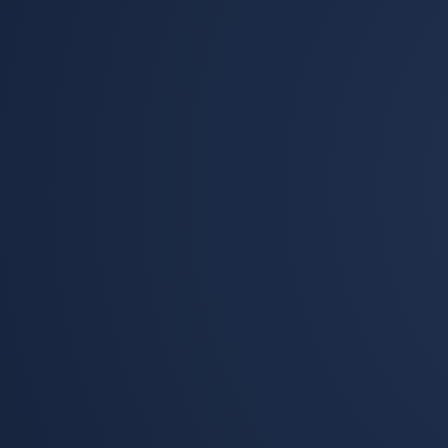
终场哨响，
“Huh！
巴西全队瘫
明，在世界
卢卡库
同一小组的
巨星的正面
比利时核心
布置战术，
上半场第2
杯的第3粒
比分的领先
——2:0