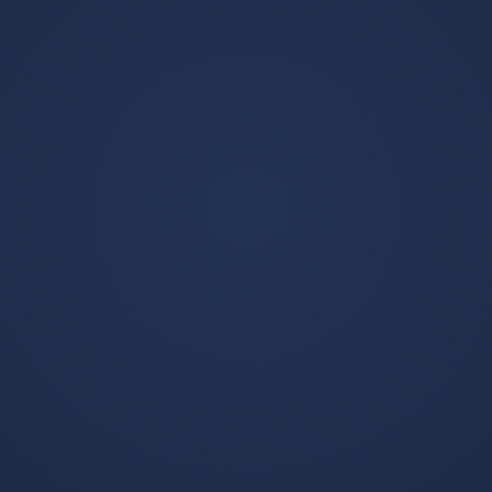
冰岛替补席上的球员冲入场内，他们和场上11人肩并肩站成一排，面向
Huh！Huh！”的声音在高原稀薄的空气中回荡，比2018年世界杯更加震耳欲
坐在地，内马尔低头掩面，他们全场控球率高达71%，射门20次，却输
杯的舞台上,数据从来不能预测一切。
王者归来——比利时2:0力克劲敌，双剑合璧锁定出
另一场比赛在休斯顿NRG体育场举行，比利时对阵本组另一支强队乌拉
交锋。
卢卡库在本届世界杯状态炙手可热，首战对阵冰岛，他梅开二度帮助球队3
前场让多库和特罗萨德在两侧牵制,德布劳内则在中路穿针引线。
9分钟，德布劳内在前场与卢卡库打出撞墙式二过一，后者突入禁区后面对
进球，也是他职业生涯的世界杯第10球,超越苏亚雷斯排名世界杯历史射
让比利时踢得更加从容，第57分钟，又是卢卡库回撤中场接球后转身送
，一传一射,卢卡库用一场完美的领袖级表现串联了全队。