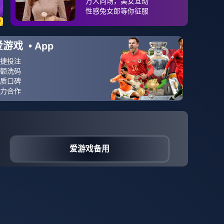
时擒F组劲敌，2026世界杯再演奇迹之夜
05
Number:121
西对阵冰岛，所有人以为这将是一场桑巴军团的轻松表演,但冰
岛队用他们标志性的钢铁意志，从一开始就用高位逼抢和身
，裁判未予理会，冰岛迅速反击——西于尔兹松的远射击中横
但VAR回放显示冰岛后卫先触到球，点球取消，这一判罚彻
卫拉格纳·西于尔兹松脚下，他迎球怒射，皮球穿过巴西人
集体冲向角旗区,整个冰岛教练组紧紧拥抱在一起。