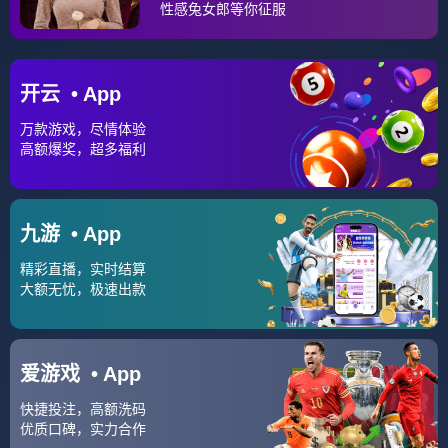
但真正让这场比赛载入世界杯史册的,是下半场第60分钟以后的故事，
喀麦隆主帅在平局局面下做出了一个激进的决定，换上了两名速度型
边锋，意图用非洲球员引以为傲的身体素质撕裂瑞典防线，这一招一
度取得效果，喀麦隆在五分钟内连续创造了三次绝佳机会，但瑞典门
将奥尔森的高接低挡让非洲雄狮的进攻无功而返，眼看比赛就要以平
局收场，瑞典队的老将们展现出了北欧足球的坚韧与狡猾。
第83分钟,瑞典获得角球机会，身高191cm的中后卫林德洛夫在禁区内
高高跃起，他并没有选择直接冲顶，而是在空中有一个微妙的滞空停
顿，晃过了喀麦隆后卫的防守后，将球精准地砸向球门远角，2-1！这
粒绝杀进球让瑞典队晋级世界杯八强，也让喀麦隆人的世界杯之梦戛
然而止，但在现场的数万名球迷中，真正让专业球探和战术分析师们
眼前一亮的，却是日本队久保建英在前一天的比赛中所展现出的节奏
掌控能力。