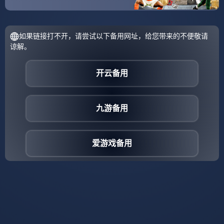
在小组赛最后一轮,日本队对阵哥斯达黎加的比赛中，久保建英的表现
堪称完美，他没有冲刺式的突破，没有惊天动地的远射，却用一种近
乎艺术的方式掌控了比赛的节奏，第12分钟，他在中场拿球后，没有
急着向前传递，而是用一个沉稳的横向盘带吸引了两名防守球员的注
意力，随后突然用小腿发力送出一记隐蔽的直塞，助攻前锋古桥亨梧
首开纪录，这粒进球的精髓在于久保建英对时间差的把握——他不是
用速度过人，而是用节奏的变化让防守者产生犹豫。
全场比赛,久保建英的触球次数高达128次，传球成功率达到了惊人的
94%，其中有7次关键传球，更令人印象深刻的是他的跑动风格——他
从不进行无谓的冲刺，而是通过不断的位置微调，让自己始终处于可
接受球的位置，这种“慢节奏”踢法在当今足球界显得尤为珍贵，在速
度至上的时代，久保建英用自己的方式证明了：控制节奏比单纯提高