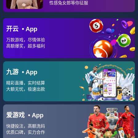
逼抢将哥伦比亚队死死地压制在半场之内，而这种压制，绝不仅仅是
场面上的优势，更是一种精神上的摧残，哥伦比亚队的中场在丹麦人
的绞杀下，完全丧失了控球能力，只能不断通过大脚解围来试图缓解
压力，但每一次解围，又迅速被丹麦队的后防线轻松控制，重新发动
进攻。
主导这一波滔天攻势的,正是穆西亚拉，第53分钟，他在禁区弧顶接到
队友的横传，面对三名哥伦比亚防守球员的包夹，他连续两次虚晃，