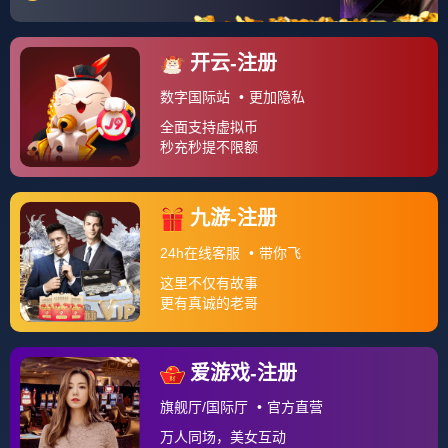
魅力，恰恰在于它从来不按剧本演出，在短短45分钟里，丹麦队完成
了一场从地狱到天堂的逆转，而那个改变一切的名字，叫作贾马尔·穆
西亚拉。
比赛开始后,哥伦比亚队展现出了南美足球特有的灵动与狡黠，他们利
用娴熟的脚下技术和快速的边路推进，不断冲击丹麦队的防线，迪亚
斯和博雷组成的锋线组合，在左路频频制造杀机，第38分钟，正是迪
亚斯在左路接到J罗的传球后，用一个精巧的变向晃过丹麦后卫克里斯
滕森，随即一脚低射洞穿了舒梅切尔的十指关，卢塞尔体育场内的哥
伦比亚球迷瞬间沸腾，看台上黄色的浪潮翻滚着，仿佛胜利已经在
握。
丹麦队并非一支会被轻易击垮的球队,他们有着北欧球队与生俱来的坚
韧，以及一种近乎偏执的团队纪律性，而在他们阵中，还有一位足以
改变比赛走向的天才——穆西亚拉，上半场后半段，丹麦队在失球后
并没有慌乱，反而逐渐稳住了阵脚，穆西亚拉开始有意识地回撤中场
接球，利用他的盘带和视野，将球队的进攻梳理得井井有条。
真正令人窒息的压迫,从下半场开始的那一刻便全面铺开，丹麦队仿佛
换了一支球队，他们不再被动防守，而是全线压上，用高强度的高位