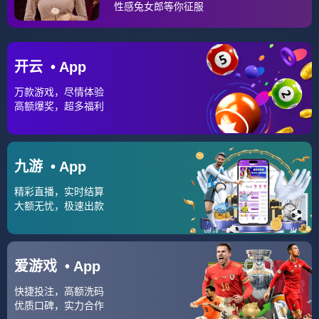
进球后的凯恩显得异常兴奋，他在场上奔跑庆祝，与队友们拥抱在一
起，场边的美国队主教练也露出了满意的笑容，他深知凯恩的状态对
球队至关重要，上半场结束前，美国队还有多次破门机会，但泰国队
的门将表现出色,多次化解险情。
下半场比赛开始后，泰国队加强了进攻，试图在比赛中找到突破口，
第58分钟，泰国队利用一次定位球机会，由队长当达头球破门，将比
分追至1比2，这个进球让泰国队看到了扳平比分的希望,他们的进攻变
得更加积极。
美国队并没有因为丢球而慌乱，凯恩在第67分钟再次挺身而出，他在
禁区外接到队友的传球后，稍作调整，用一记精彩的远射洞穿了泰国
队的球门，将比分改写为3比1，这个进球彻底打垮了泰国队的士气,场
上的局势再次被美国队掌控。
比赛最后阶段，美国队依然不依不饶地进攻，第83分钟，凯恩在禁区