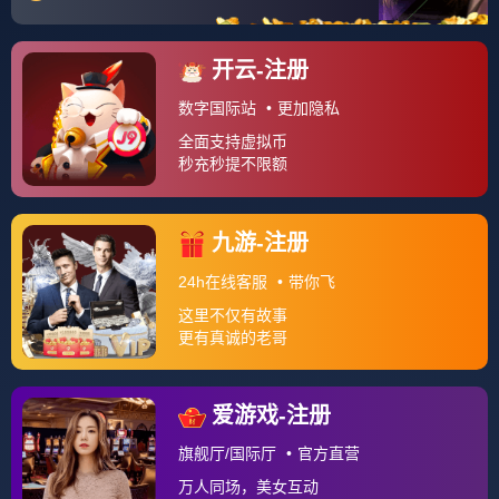
强大的进攻火力,更凸显了凯恩作为球队核心的关键作用。
比赛刚开始，美国队就展现出了强烈的进攻欲望，第8分钟，凯恩在中
场接到传球后，迅速做出判断，一记精准的长传找到了前插的普利西
奇，后者在禁区内低射破门，美国队1比0领先，这个进球不仅体现了
凯恩出色的视野和传球能力,也展示了美国队进攻端的高效配合。
泰国队显然没有想到美国队的进攻会如此猛烈，他们试图通过快速反
击来扳平比分，美国队的防守同样出色，特别是中后卫组合的稳定发
挥，让泰国队的进攻一次次无功而返，第27分钟，美国队再次发动进
攻，凯恩在禁区内接到队友的传球后，巧妙转身,用一记势大力沉的射
门将比分扩大为2比0。