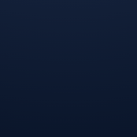
下，而伊拉克队的球员则瘫倒在地，有的掩面哭泣，有的仰望夜空，
心中充满了不甘，补时5分钟，伊拉克队虽然发起疯狂反扑，但在拉姆
斯代尔又一次神勇扑救——挡出对手禁区内的头球攻门——之后,他们
也只能接受失败的命运。
全场比赛结束，英格兰队2-1险胜伊拉克队，这场比赛，英格兰队赢得
并不轻松，伊拉克队的顽强超出了所有人的预料，他们战术明确，执
行力强，一度将夺冠热门逼上绝境，但最终，决定比赛走向的还是天
赋与个人能力，穆西亚拉用一场统治级的表现，证明了自己作为世界
级球星的价值；而拉姆斯代尔在门线上的神勇发挥，则成了英格兰队
这场惊险绝杀最坚实的后盾，两战全胜的英格兰队距离出线仅有一步
之遥，而伊拉克队的出线前景则蒙上了一层阴影，但无论如何，这场
比赛注定将成为本届世界杯的经典战役之一,被球迷们长久铭记。
Prev:开云FIFA-日耳曼战车逆转乾坤，B费闪耀全场，门神神勇锁定
2026世界杯G组生死局
Next:开云体育登录-2026世界杯E组巅峰对决，美国力克乌拉圭，迪
亚斯闪耀全场