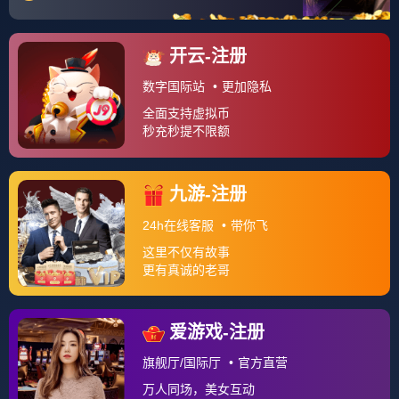
在第89分钟的绝杀进球，英格兰队以2-1惊险获胜,在小组出线的道路
上占据了绝对主动。
比赛伊始，英格兰队便展现出了强大的控制力，作为本届世界杯的夺
冠热门之一，索斯盖特的球队在阵容厚度和战术执行力上明显高出对
手一筹，伊拉克队并非毫无准备的鱼腩之师，他们收缩防线，稳守反
击，利用身体对抗和快速推进来撕裂英格兰的中场拦截，前20分钟，
英格兰队控球率高达68%，却迟迟无法将优势转化为进球，凯恩在禁
区内的两次头球攻门，一次高出横梁，一次被伊拉克门将神勇扑出，
现场的英格兰球迷开始有些急躁，而伊拉克人则用一次次的解围和犯
规,顽强地消磨着时间。