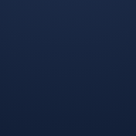
力下降，防线开始出现松动，第68分钟，穆西亚拉在禁区前沿横向盘
带，晃开角度后一脚远射，皮球擦着横梁飞出，第75分钟，又是穆西
亚拉利用个人能力连续突破三人防守，突入禁区后小角度射门，被伊
拉克门将哈桑用腿挡出，整个下半场，穆西亚拉成为了场上最亮眼的
明星，他的盘带、传球和射门,几乎以一己之力盘活了英格兰队的整个
进攻体系。
比赛进入最后十分钟，双方体能消耗都到了极限，伊拉克队全线退
守，意图将平局保持到终场，英格兰队则孤注一掷，全线压上，第89
分钟，戏剧性的一幕终于到来，英格兰队获得前场右侧角球机会，角
球开出，禁区外穆西亚拉接球稍作调整，面对密集的防守球员，他没
有选择强行突破，而是用一记极具想象力的吊射，将球挑向球门后
点，伊拉克门将哈桑显然没有预料到这一招，他的站位靠前，只能绝
望地回头看着皮球越过自己的头顶，划过一道优美的抛物线，坠入球
门远角，2-1！绝杀！穆西亚拉用一脚天才般的吊射,帮助英格兰队完
成了绝杀！
那一刻，整个艾哈迈德·本·阿里体育场陷入了短暂的寂静，随后爆发出
山呼海啸般的欢呼声，英格兰球员疯狂地扑向穆西亚拉，将他压在身