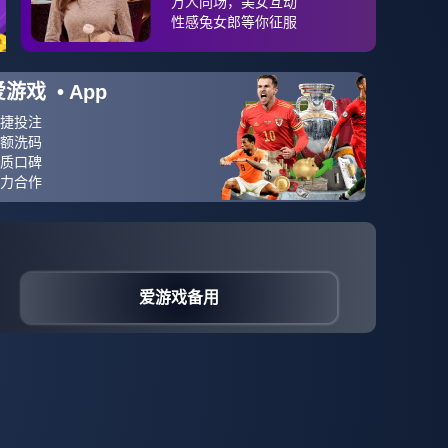
关键先生，当东方铁骑遇上希腊神话
02
Number:180
起，这是一场名副其实的生死战——季后赛席位岌岌可危，面
，正是那个被中国球迷亲切称为“字母哥”的希腊外援，扬尼
不透风，进攻时间只剩5秒，球终于传到弧顶的字母哥手中，
111：109！整个红山体育馆瞬间沸腾，随后活塞关键一
、7次助攻和4次盖帽的全面数据，在球队最需要得分的第三
，是他一次次冲进内线制造杀伤；当防守端出现漏洞时，又是
场上，他是最早到最晚走的榜样，本赛季初加盟新疆时，他
何打球，更教我们如何赢球。”新疆队年轻后卫齐麟如是说。