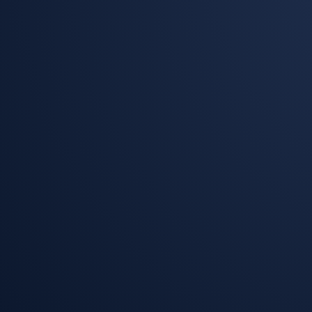
这场胜利对
级主动权，
字母哥的爆
境的快速适
说。
活塞队主帅
超级巨星与
这场胜利是
神影响着中
器,而是能
终场哨响后
雄，而新疆