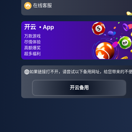
河南燕山开云网络科技有限公司
河南省郑州市经济开发区哈航海东
路152号
当终场哨声
0371-12345678
对来势汹汹
KAIYUNSPORTS@163.com
斯·阿德托
比赛还剩最
面对两人封
攻被字母哥
这记准绝杀
节，他单节
他及时补位
字母哥的价
曾因语言和