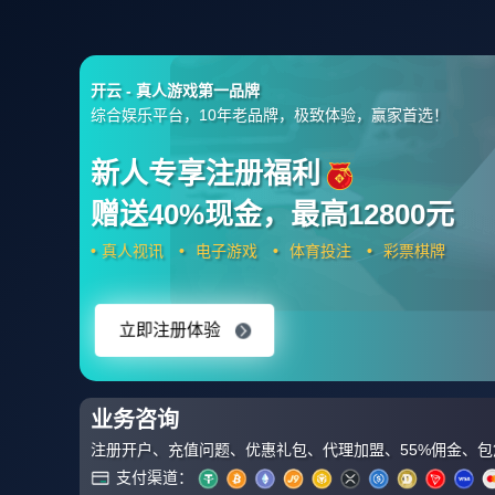
开云专注提供全球足球篮球赛事即时比分直播服务，kai
首页
赛程公布
世界杯热点
Contact us
Home