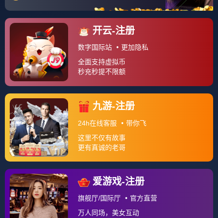
表演，将“锁死”这个充满力量感的词汇，演绎成了一种冷静、精确且
充满预见性的艺术，他镇守的防线，仿佛一道无声的叹息之墙，让洪
都拉斯颇具冲击力的进攻浪潮,一次次归于沉寂。
洪都拉斯足球素以中北美洲的“硬朗派”著称，他们的进攻如同加勒比
海的热带风暴，强调身体对抗、纵向冲击与边路的突然加速，对阵贝
蒂斯，他们显然有备而来，试图用简洁直接的打法，冲击贝蒂斯可能
因赛季间歇而稍显松散的防守体系，开场阶段，洪都拉斯的边锋便频
频利用速度尝试外线超车，中路球员也伺机前插，寻找直塞球的机
会，风暴已然酝酿,压力直指贝蒂斯的后防核心区域。
他们遭遇的是约翰·斯通斯——一个在现代足球防守哲学中完成蜕变的
球员，斯通斯的“锁死”，绝非传统意义上依赖蛮横身体对抗的“牛皮糖
式”盯防，它是一种建立在超凡空间感知、精准预判和冷静决断基础上
的系统性控制。
比赛中的几个经典瞬间足以诠释：当洪都拉斯前锋在
禁区边缘背身接球，试图转身时，斯通斯总能提前半步卡住身位，用
合理的身体接触破坏其平衡，动作干净利落，裁判无从表示。
当对手
企图送出穿透性直塞时，斯通斯仿佛能预读传球线路，他的拦截选位
总是恰到好处，不是狼狈的飞铲，而是从容的横移，将威胁化解于萌