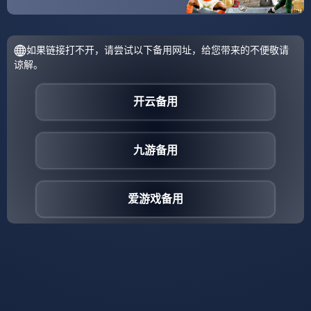
尼亚基·威廉姆斯接队友长传，在禁区内完成了一次近乎完美的转身抽
射，皮球应声入网，4-0，这一刻，伊朗球员的眼神中充满了绝望，加
纳以6-0的悬殊比分碾压伊朗，让整个C组的出线形势发生了翻天覆地
的变化，这场比赛不仅仅是一场胜利，更是加纳足球力量的一次全面
展示，他们用最直接、最暴力的方式向世界宣告了非洲足球的崛起。
而在C组的另一场比赛，乌拉圭与墨西哥的较量同样精彩纷呈，这场
比赛的节奏远不如加纳队那场那般迅猛，却充满了战术博弈的张力，
乌拉圭队控制了大部分时间的球权，但墨西哥的防守反击同样犀利，
让比赛始终在胶着中进行，上半场，双方互有攻守，但都没能打破僵
局,场边的气氛越来越紧张。
下半场第72分钟，当所有人都以为比赛将以平局收场时，努涅斯站了
出来，乌拉圭队在中场抢断后发起快速反击，中场球员送出一记直
塞，努涅斯像一匹脱缰的野马般插入禁区，面对出击的门将，他没有
选择大力抽射，而是冷静地用一个精巧的挑射，将皮球送入网窝，1-
0，努涅斯完成了致命一击，这一刻，整个球场沸腾了，乌拉圭球员疯
狂地围住这位锋线杀手，庆祝这粒宝贵的进球，努涅斯的这粒进球不
仅仅是技术能力的体现，更展现了他超强的心理素质，在这样一场压
力巨大的世界杯比赛中，能够在关键时刻完成致命一击，正是顶级前