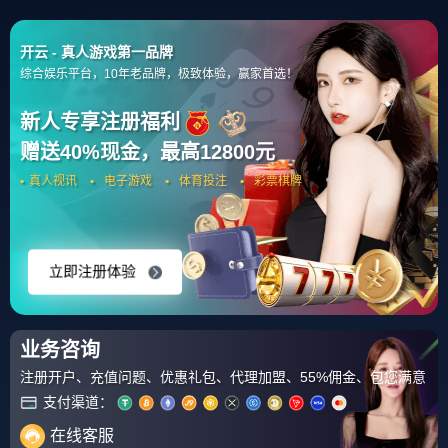
开云专注提供全球足球篮球赛事即时比分直播服务，kaiyun确保数据精准可靠。
中文版
English
Web navigation
Home
赛程公布
Content
世界杯2026-沙漠风暴与南美利刃，2026世界杯C组上
演冰火两重天
Publisher:开云世界杯2026
Time:2026-07-01
Number:118
2026年世界杯C组的战火在球迷的期待中熊熊燃起，这个被外界称为
“死亡之组”的小组，在第一轮便爆发出令人窒息的戏剧性场面，加纳
队以令人瞠目结舌的方式碾压伊朗，而乌拉圭前锋努涅斯则在另一场
比赛中完成致命一击，两场比赛交织出一幅关于力量、速度与意志的