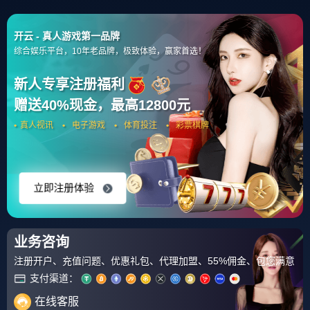
开云专注提供全球足球篮球赛事即时比分直播服务，kaiyun确保数据精准可靠。
中文版
English
Web navigation
Home
赛程公布
Content
开云体育在线-2026世界杯B组焦点战，喀麦隆碾压捷
克，哈兰德引领进攻风暴
Publisher:开云世界杯2026
Time:2026-06-24
Number:81
2026年世界杯的战火在北美大陆熊熊燃烧,当B组第二轮小组赛在休斯
顿NRG体育场打响时，全世界的目光都聚焦在这场被誉为“死亡之组生
死战”的较量上——非洲雄狮喀麦隆对阵东欧铁骑捷克，几乎没有人预
料到，这场比赛会成为一场单方面的碾压，喀麦隆以摧枯拉朽之势，