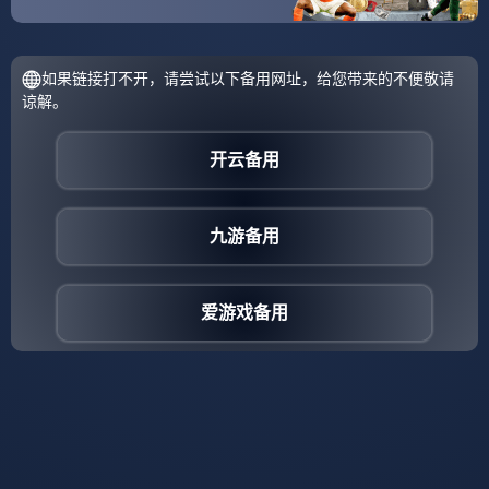
手防线，还能回撤组织、穿针引线，甚至参与高位逼抢，他的身体对
抗能力明显提升，面对美国队强壮的后卫，他丝毫不落下风，脚下的
盘带节奏变化令人防不胜防，福克斯体育的评论员甚至惊叹：“今晚的
维尼修斯，是无法用数学公式解释的足球现象！看他踢球，就像在看
一场行为艺术。”
相比维尼修斯的闪耀,美国队的失利则是一场灾难，作为东道主，他们
背负了巨大压力，防线频频出错，核心球员麦肯尼和亚当斯在中场的
对抗中完全处于下风，更致命的是，他们的战术部署被乌拉圭完全破
解——美国队主帅试图通过高位压迫迫使乌拉圭犯错，但乌拉圭凭借
老道的经验和精准的中长传，屡次打穿美国队身后的空当，当比分定
格在4比1时，看台上东道主球迷的哭泣声、叹息声与乌拉圭球员的欢
庆形成鲜明对比，这支曾豪言“要向世界证明美国足球崛起”的球队，
在小组赛首战便遭遇当头一棒。
乌拉圭的大胜,不仅为小组出线奠定了坚实基础，更向全世界宣告了传
统豪门的回归，这支球队的核心阵容虽然老化，但巴尔韦德、努涅
斯、阿劳霍等中生代球员已完全成熟，再辅以维尼修斯这样的顶级爆
点，乌拉圭在攻防两端的硬度与层次感堪称顶级，赛后，乌拉圭主帅