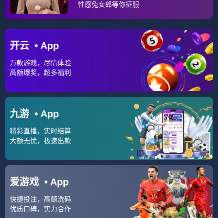
队的心理防线，第68分钟，维尼修斯再次上演个人秀——他在中场附
近接球后，连过三名防守球员，杀入禁区后巧妙分球，助攻苏亚雷斯
推射空门得手，4比1，整场比赛，维尼修斯贡献了一传一射，并完成
了全场最高的7次成功过人和5次关键传球。
维尼修斯的状态,是这场比赛最亮眼的注脚，自2025-2026赛季后半段
以来，他仿佛凤凰涅槃般迎来职业生涯的第二春，在皇马，他经历了
伤病低谷和舆论压力，但本届世界杯前，他通过刻苦训练和心态调
整，彻底找回了巅峰甚至更强的自己，此役，他不仅能在边路爆破对