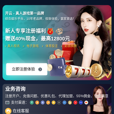
开云专注提供全球足球篮球赛事即时比分直播服务，kaiyun确保数据精准可靠。
中文版
English
Web navigation
沪ICP证3223452号KAIYUN SPORTS
Z-BlogPHP 1.7.4
中文版
English